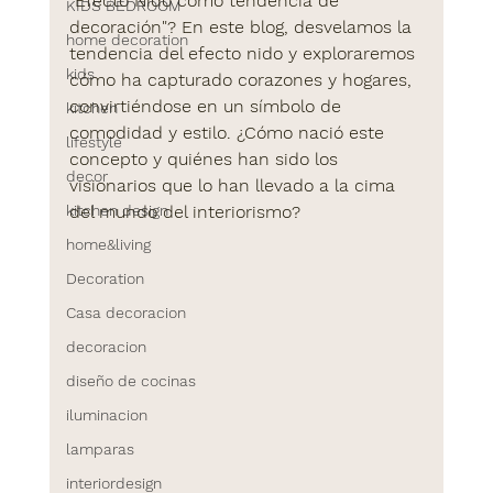
"Efecto Nido como tendencia de 
KIDS BEDROOM
decoración"? En este blog, desvelamos la 
home decoration
tendencia del efecto nido y exploraremos 
kids
cómo ha capturado corazones y hogares, 
convirtiéndose en un símbolo de 
kitchen
comodidad y estilo. ¿Cómo nació este 
lifestyle
concepto y quiénes han sido los 
decor
visionarios que lo han llevado a la cima 
kitchen design
del mundo del interiorismo?
home&living
Decoration
Casa decoracion
decoracion
diseño de cocinas
iluminacion
lamparas
interiordesign