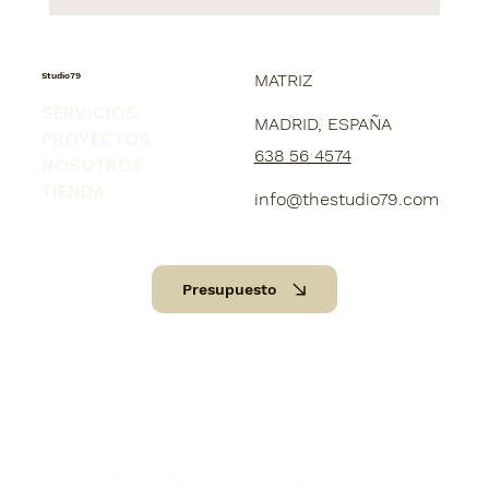
Tu balcón no es pequeño, es una
oportunidad esperando metros de
estilo
Studio79
MATRIZ
SERVICIOS
MADRID, ESPAÑA
PROYECTOS
638 56 4574
NOSOTROS
TIENDA
info@thestudio79.com
Presupuesto