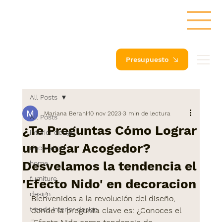
Presupuesto
All Posts
Mariana Beranl
10 nov 2023
3 min de lectura
All Posts
¿Te Preguntas Cómo Lograr
interior design
un Hogar Acogedor?
decoration
Desvelamos la tendencia el
home
furniture
'Efecto Nido' en decoracion
design
Bienvenidos a la revolución del diseño, 
trends interior design
donde la pregunta clave es: ¿Conoces el 