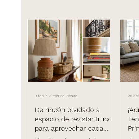
9 feb
3 min de lectura
28 en
De rincón olvidado a
¡Ad
espacio de revista: trucos
Ten
para aprovechar cada
Pri
metro cuadrado
des