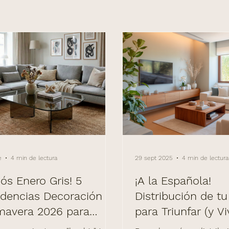
e
4 min de lectura
29 sept 2025
4 min de lectura
iós Enero Gris! 5
¡A la Española!
dencias Decoración
Distribución de t
mavera 2026 para
para Triunfar (y Viv
pertar tu casa (sin