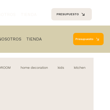
SOTROS
TIENDA
PRESUPUESTO
NOSOTROS
TIENDA
Presupuesto
EDROOM
home decoration
kids
kitchen
diseño de cocinas
iluminacion
lamparas