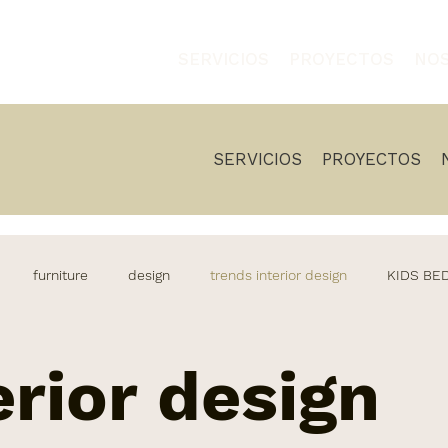
SERVICIOS
PROYECTOS
NO
SERVICIOS
PROYECTOS
furniture
design
trends interior design
KIDS B
living
Decoration
Casa decoracion
decoracion
erior design
os
Outdoor