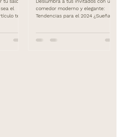
r tu salón
Deslumbra a tus invitados con un
 sea el
comedor moderno y elegante:
tículo te
Tendencias para el 2024 ¿Sueñas
 Focal (la
con un comedor que sea el centro
mueble
de las reunion
os 4
 más
 espacio
). Adaptado
s casas en
idas clave
lujo
 separar
comedor y
a