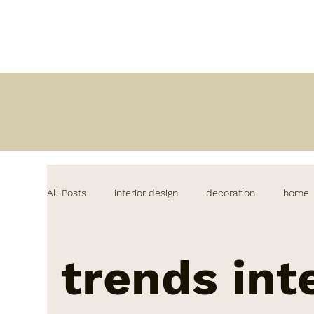
All Posts
interior design
decoration
home
lifestyle
decor
kitchen design
home&
trends int
interiordesign
lighting
comedores modern