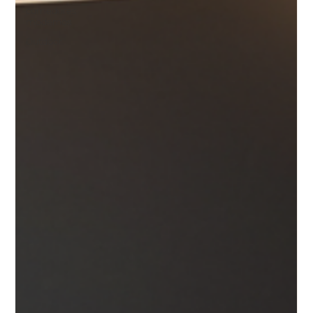
comedores
modernos
Outdoor