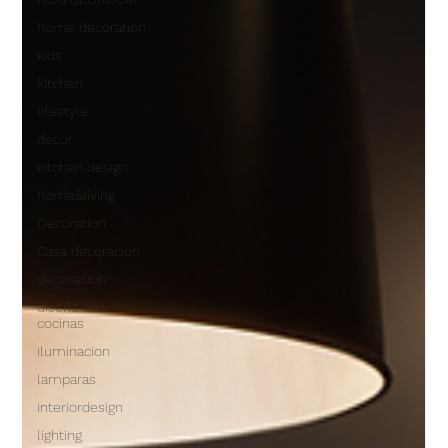
home decoration
kids
kitchen
lifestyle
decor
kitchen design
home&living
Decoration
Casa decoracion
decoracion
diseño de
cocinas
iluminacion
lamparas
interiordesign
lighting