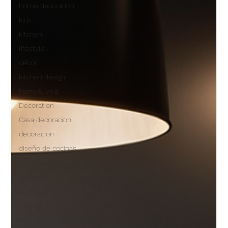
home decoration
kids
kitchen
lifestyle
decor
kitchen design
home&living
Decoration
Casa decoracion
decoracion
diseño de cocinas
iluminacion
lamparas
interiordesign
lighting
comedores modernos