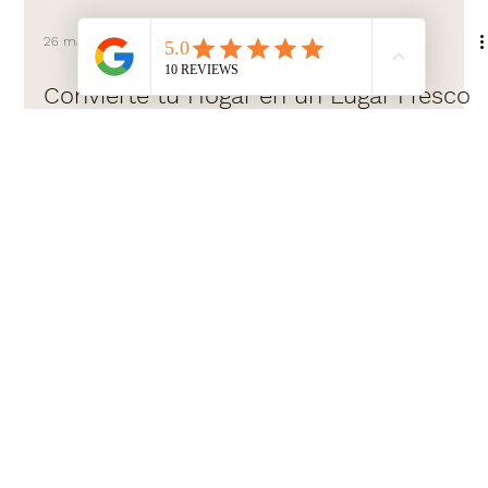
26 may 2023
1 min de lectura
Convierte tu Hogar en un Lugar Fresco
y Cómodo con Sillas, Mesas y Cojines
de Verano
Consejos para conseguir una decoración fresca para el
verano con cojines, textiles colores vibrantes
Studio79
MATRIZ