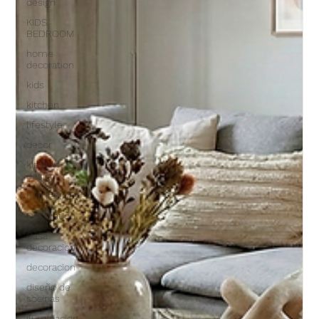
design
KIDS
BEDROOM
home
decoration
kids
kitchen
lifestyle
decor
kitchen
design
home&living
Decoration
Casa
decoracion
decoracion
diseño de
cocinas
iluminacion