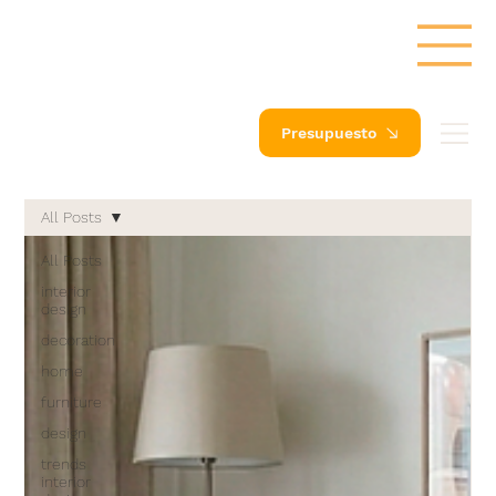
Presupuesto
All Posts
All Posts
interior
design
decoration
home
furniture
design
trends
interior