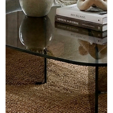
lamparas
interiordesign
lighting
comedores
modernos
Outdoor