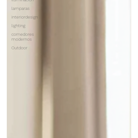
lamparas
interiordesign
lighting
comedores
modernos
Outdoor