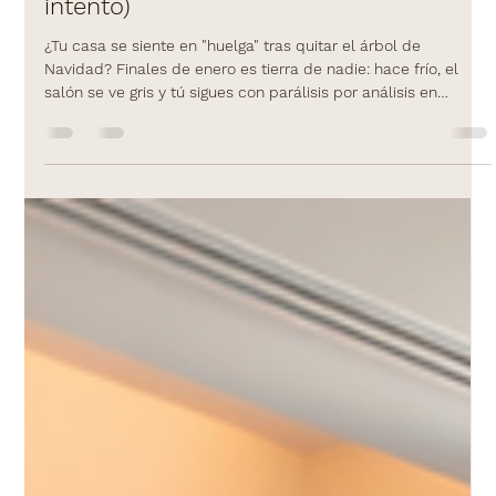
¡Adiós Enero Gris! 5 Tendencias
Decoración Primavera 2026 para
despertar tu casa (sin morir en el
intento)
¿Tu casa se siente en "huelga" tras quitar el árbol de
Navidad? Finales de enero es tierra de nadie: hace frío, el
salón se ve gris y tú sigues con parálisis por análisis en
Pinterest. ¡Basta de sufrir! No necesitas una reforma integral,
necesitas primavera. Te traemos las Tendencias Decoración
Primavera 2026 traducidas a la vida real: del "Amarillo
Mantequilla" que ilumina sin pintar, a las curvas que fluyen. 5
trucos fáciles, económicos y sin obras para que te vuelvas a
en