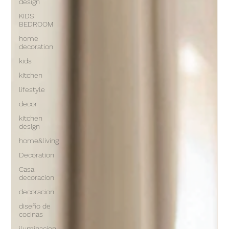
design
KIDS
BEDROOM
home
decoration
kids
kitchen
lifestyle
decor
kitchen
design
home&living
Decoration
Casa
decoracion
decoracion
diseño de
cocinas
iluminacion