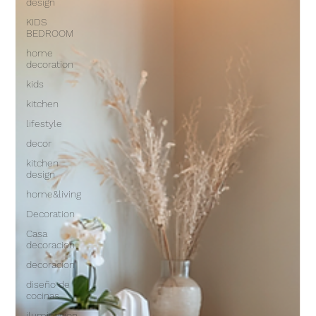
design
KIDS
BEDROOM
home
decoration
kids
kitchen
lifestyle
decor
kitchen
design
home&living
Decoration
Casa
decoracion
decoracion
diseño de
cocinas
iluminacion