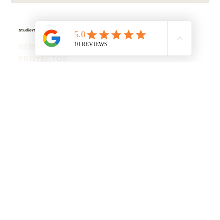
necesidades de las casas en España, incluye las medidas
clave de circulación para un flujo perfecto, consejos para
separar ambientes en salones-comedor y trucos para
aprovechar a
Studio79
MATRIZ
SERVICIOS
MADRID, ESPAÑA
PROYECTOS
638 56 4574
NOSOTROS
TIENDA
info@thestudio79.com
Presupuesto