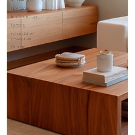
lamparas
interiordesign
lighting
comedores
modernos
Outdoor