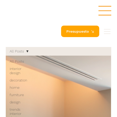
Presupuesto
All Posts
All Posts
interior
design
decoration
home
furniture
design
trends
interior