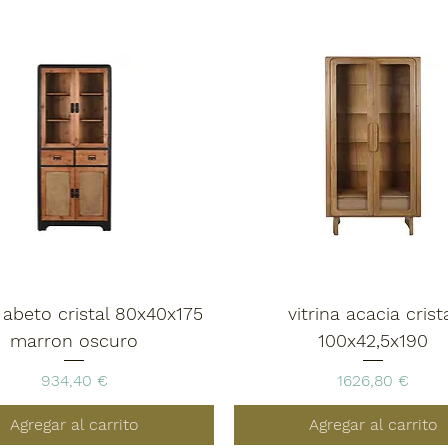
a abeto cristal 80x40x175
vitrina acacia crist
marron oscuro
100x42,5x190
Precio
Precio
934,40 €
1626,80 €
Agregar al carrito
Agregar al carrito