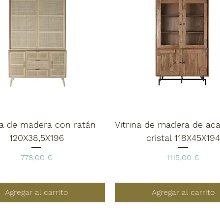
na de madera con ratán
Vitrina de madera de ac
120X38,5X196
cristal 118X45X194
Precio
Precio
778,00 €
1115,00 €
Agregar al carrito
Agregar al carrito