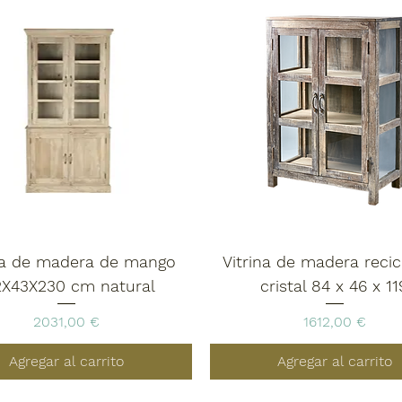
na de madera de mango
Vitrina de madera recic
2X43X230 cm natural
cristal 84 x 46 x 11
Precio
Precio
2031,00 €
1612,00 €
Agregar al carrito
Agregar al carrito