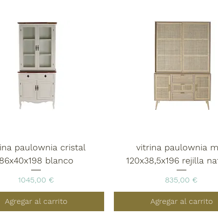
rina paulownia cristal
vitrina paulownia m
86x40x198 blanco
120x38,5x196 rejilla na
Precio
Precio
1045,00 €
835,00 €
Agregar al carrito
Agregar al carrito