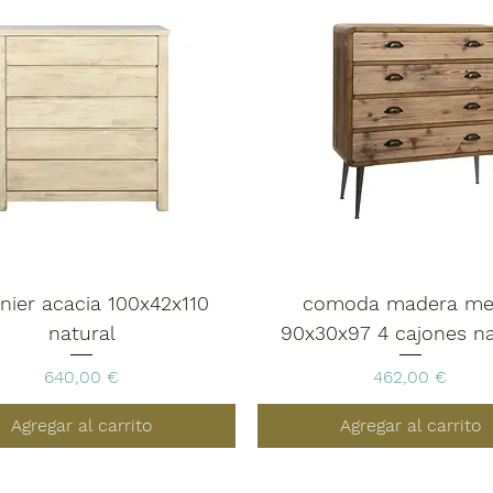
onier acacia 100x42x110
comoda madera me
natural
90x30x97 4 cajones na
Precio
Precio
640,00 €
462,00 €
Agregar al carrito
Agregar al carrito