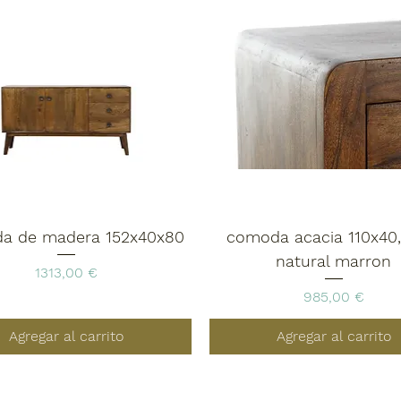
a de madera 152x40x80
comoda acacia 110x40,
natural marron
Precio
1313,00 €
Precio
985,00 €
Agregar al carrito
Agregar al carrito