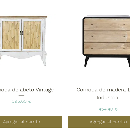
oda de abeto Vintage
Comoda de madera L
Industrial
Precio
395,60 €
Precio
454,40 €
Agregar al carrito
Agregar al carrito