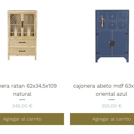
nera ratan 62x34,5x109
cajonera abeto mdf 63x
natural
oriental azul
Precio
Precio
349,00 €
305,00 €
Agregar al carrito
Agregar al carrito