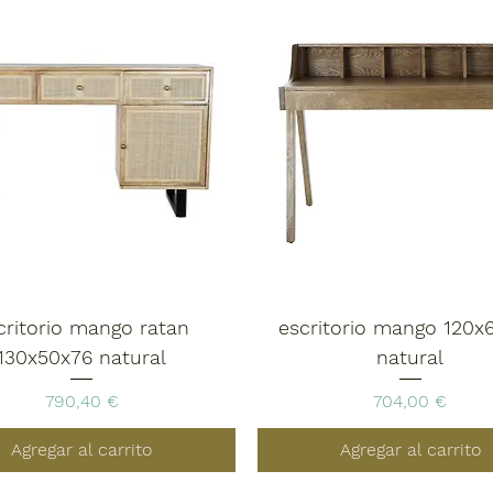
critorio mango ratan
escritorio mango 120x
130x50x76 natural
natural
Precio
Precio
790,40 €
704,00 €
Agregar al carrito
Agregar al carrito