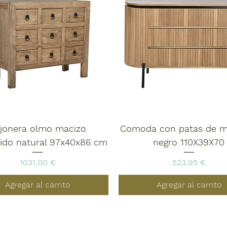
jonera olmo macizo
Comoda con patas de m
cido natural 97x40x86 cm
negro 110X39X70
Precio
Precio
1031,00 €
523,95 €
Agregar al carrito
Agregar al carrito