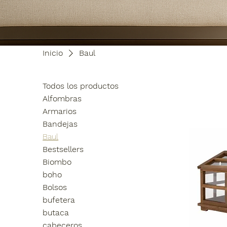
Inicio
Baul
Todos los productos
Alfombras
Armarios
Bandejas
Baul
Bestsellers
Biombo
boho
Bolsos
bufetera
butaca
cabeceros