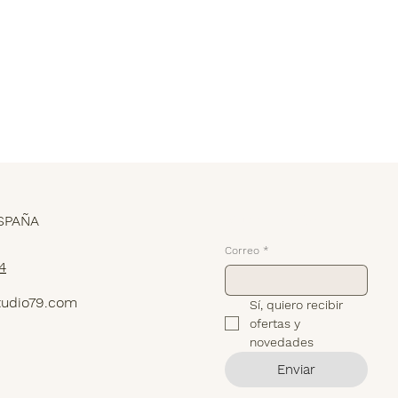
Suscríbete
SPAÑA
Correo
*
4
tudio79.com
Sí, quiero recibir 
ofertas y 
novedades
Enviar