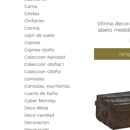
Cama
Cestas
Chifonier
Vitrina deco
Cocina
abeto medid
cojin de suelo
Cojines
Cojines otoño
Agreg
Coleccion Navidad
Colección otoñal 1
Coleccion Otoño
comodas
Consolas, escritorios,
cuarto de baño
Cyber Monday
Deco Mesa
Deco navidad
Decoracion
Decoración