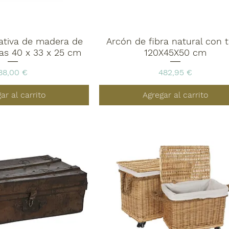
rativa de madera de
Arcón de fibra natural con 
as 40 x 33 x 25 cm
120X45X50 cm
Precio
Precio
88,00 €
482,95 €
ar al carrito
Agregar al carrito