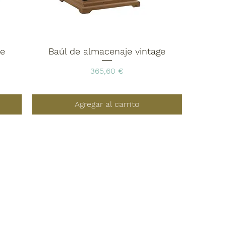
re
Baúl de almacenaje vintage
Precio
365,60 €
Agregar al carrito