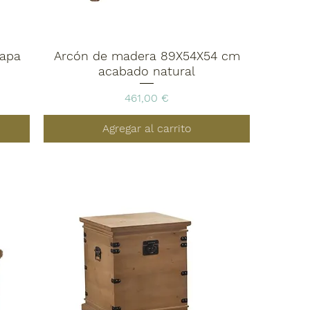
tapa
Arcón de madera 89X54X54 cm
acabado natural
Precio
461,00 €
Agregar al carrito