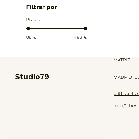
Filtrar por
Precio
88 €
483 €
MATRIZ
Studio79
MADRID, E
638 56 457
SERVICIOS
info@thes
PROYECTOS
NOSOTROS
TIENDA