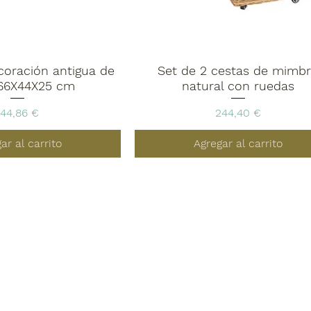
coración antigua de
Set de 2 cestas de mimb
 66X44X25 cm
natural con ruedas
Precio
Precio
144,86 €
244,40 €
ar al carrito
Agregar al carrito