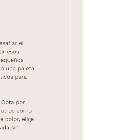
afiar el 
ir esos 
pequeños, 
 o una paleta 
ticos para 
 Opta por 
neutros como 
 color, elige 
ida sin 