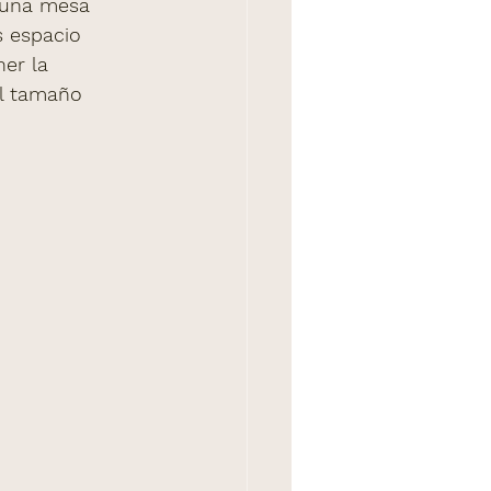
 una mesa 
 espacio 
er la 
el tamaño 