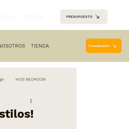
SOTROS
TIENDA
PRESUPUESTO
NOSOTROS
TIENDA
Presupuesto
ign
KIDS BEDROOM
ng
Decoration
tilos!
ordesign
lighting