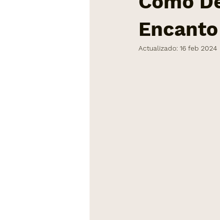
Cómo De
Encanto
comedores modernos
Outdo
Actualizado:
16 feb 2024