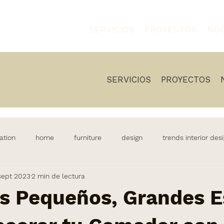
SERVICIOS
PROYECTOS
NO
SERVICIOS
PROYECTOS
ation
home
furniture
design
trends interior des
sept 2023
2 min de lectura
itchen
lifestyle
decor
kitchen design
home&livi
s Pequeños, Grandes Es
diseño de cocinas
iluminacion
lamparas
interi