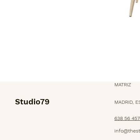
MATRIZ
Studio79
MADRID, E
638 56 457
SERVICIOS
info@thes
PROYECTOS