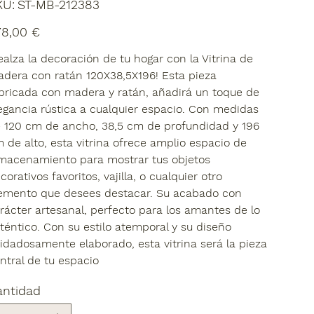
SKU
KU:
ST-MB-212383
ST-
MB-
212383
io
78,00 €
ealza la decoración de tu hogar con la Vitrina de
dera con ratán 120X38,5X196! Esta pieza
bricada con madera y ratán, añadirá un toque de
egancia rústica a cualquier espacio. Con medidas
 120 cm de ancho, 38,5 cm de profundidad y 196
 de alto, esta vitrina ofrece amplio espacio de
macenamiento para mostrar tus objetos
corativos favoritos, vajilla, o cualquier otro
emento que desees destacar. Su acabado con
rácter artesanal, perfecto para los amantes de lo
téntico. Con su estilo atemporal y su diseño
idadosamente elaborado, esta vitrina será la pieza
ntral de tu espacio
antidad