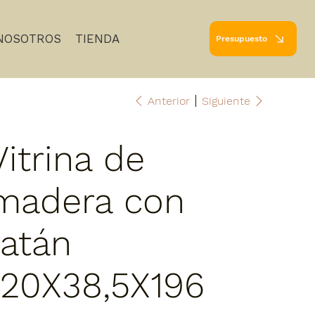
NOSOTROS
TIENDA
Presupuesto
Anterior
Siguiente
Vitrina de
madera con
ratán
120X38,5X196