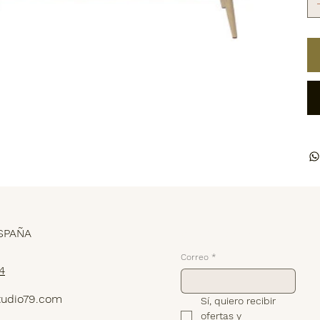
Suscríbete
SPAÑA
Correo
*
4
tudio79.com
Sí, quiero recibir 
ofertas y 