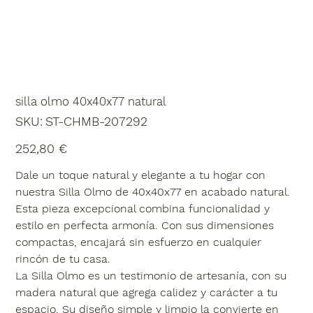
silla olmo 40x40x77 natural
SKU
SKU:
ST-CHMB-207292
ST-
CHMB-
207292
Precio
252,80 €
Dale un toque natural y elegante a tu hogar con
nuestra Silla Olmo de 40x40x77 en acabado natural.
Esta pieza excepcional combina funcionalidad y
estilo en perfecta armonía. Con sus dimensiones
compactas, encajará sin esfuerzo en cualquier
rincón de tu casa.
La Silla Olmo es un testimonio de artesanía, con su
madera natural que agrega calidez y carácter a tu
espacio. Su diseño simple y limpio la convierte en