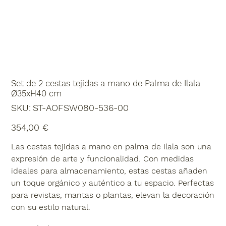
Set de 2 cestas tejidas a mano de Palma de Ilala
Ø35xH40 cm
SKU
SKU:
ST-AOFSW080-536-00
ST-
AOFSW080-
536-
Precio
354,00 €
00
Las cestas tejidas a mano en palma de Ilala son una
expresión de arte y funcionalidad. Con medidas
ideales para almacenamiento, estas cestas añaden
un toque orgánico y auténtico a tu espacio. Perfectas
para revistas, mantas o plantas, elevan la decoración
con su estilo natural.