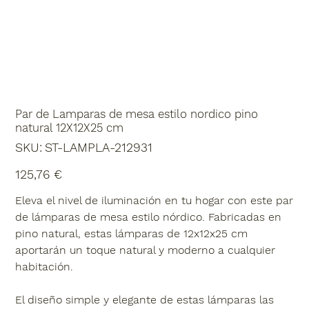
Par de Lamparas de mesa estilo nordico pino
natural 12X12X25 cm
SKU
SKU:
ST-LAMPLA-212931
ST-
LAMPLA-
212931
Precio
125,76 €
Eleva el nivel de iluminación en tu hogar con este par
de lámparas de mesa estilo nórdico. Fabricadas en
pino natural, estas lámparas de 12x12x25 cm
aportarán un toque natural y moderno a cualquier
habitación.
El diseño simple y elegante de estas lámparas las