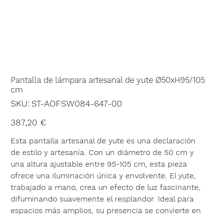
Pantalla de lámpara artesanal de yute Ø50xH95/105
cm
SKU
SKU:
ST-AOFSW084-647-00
ST-
AOFSW084-
647-
Precio
387,20 €
00
Esta pantalla artesanal de yute es una declaración
de estilo y artesanía. Con un diámetro de 50 cm y
una altura ajustable entre 95-105 cm, esta pieza
ofrece una iluminación única y envolvente. El yute,
trabajado a mano, crea un efecto de luz fascinante,
difuminando suavemente el resplandor. Ideal para
espacios más amplios, su presencia se convierte en