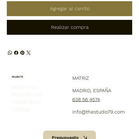
Agregar al carrito
Realizar compra
Studio79
MATRIZ
SERVICIOS
MADRID, ESPAÑA
PROYECTOS
638 56 4574
NOSOTROS
TIENDA
info@thestudio79.com
Presupuesto