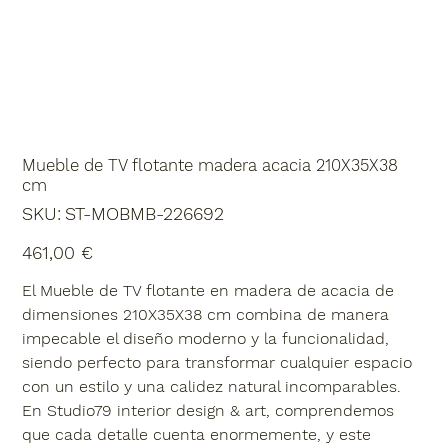
Mueble de TV flotante madera acacia 210X35X38
cm
SKU
SKU:
ST-MOBMB-226692
ST-
MOBMB-
226692
Precio
461,00 €
El Mueble de TV flotante en madera de acacia de
dimensiones 210X35X38 cm combina de manera
impecable el diseño moderno y la funcionalidad,
siendo perfecto para transformar cualquier espacio
con un estilo y una calidez natural incomparables.
En Studio79 interior design & art, comprendemos
que cada detalle cuenta enormemente, y este