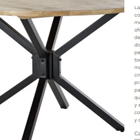
La
co
mo
of
de
di
pe
to
ma
ci
pr
pa
qu
y 
co
y 
C