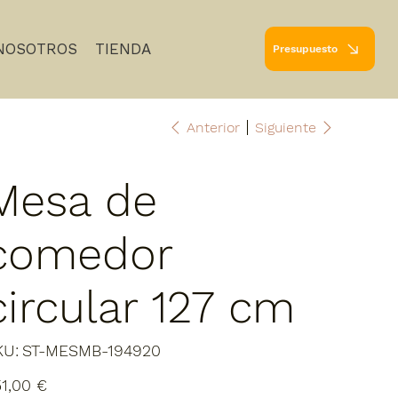
NOSOTROS
TIENDA
Presupuesto
Anterior
Siguiente
Mesa de
comedor
circular 127 cm
SKU
KU:
ST-MESMB-194920
ST-
MESMB-
194920
io
1,00 €