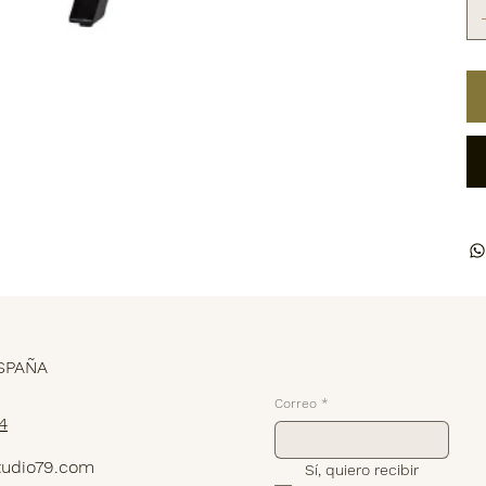
Suscríbete
SPAÑA
Correo
*
4
tudio79.com
Sí, quiero recibir 