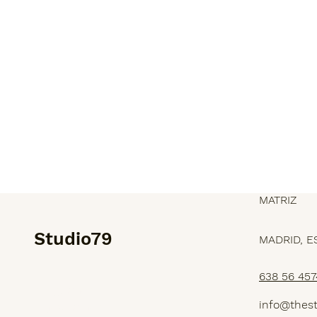
MATRIZ
Studio79
MADRID, E
638 56 457
SERVICIOS
info@thes
PROYECTOS