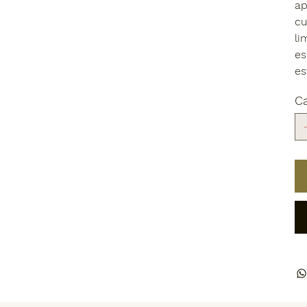
ap
cu
li
es
es
C