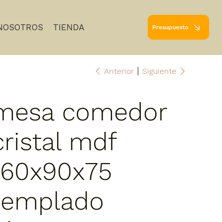
NOSOTROS
TIENDA
Presupuesto
Anterior
Siguiente
mesa comedor
cristal mdf
160x90x75
templado