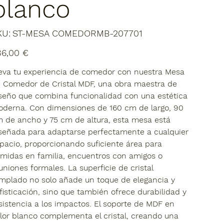
blanco
SKU
KU:
ST-MESA COMEDORMB-207701
ST-
MESA
COMEDORMB-
io
86,00 €
207701
eva tu experiencia de comedor con nuestra Mesa
 Comedor de Cristal MDF, una obra maestra de
seño que combina funcionalidad con una estética
derna. Con dimensiones de 160 cm de largo, 90
 de ancho y 75 cm de altura, esta mesa está
señada para adaptarse perfectamente a cualquier
pacio, proporcionando suficiente área para
midas en familia, encuentros con amigos o
uniones formales. La superficie de cristal
mplado no solo añade un toque de elegancia y
fisticación, sino que también ofrece durabilidad y
sistencia a los impactos. El soporte de MDF en
lor blanco complementa el cristal, creando una