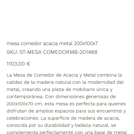
mesa comedor acacia metal 200x100x7
SKU
SKU:
ST-MESA COMEDORMB-201488
ST-
MESA
COMEDORMB-
Precio
1103,00 €
201488
La Mesa de Comedor de Acacia y Metal combina la
calidez de la madera natural con la modernidad del
metal, creando una pieza de mobiliario única y
contemporánea. Con dimensiones generosas de
200x100x70 cm, esta mesa es perfecta para quienes
disfrutan de amplios espacios para sus encuentros y
celebraciones. La superficie de madera de acacia,
conocida por su durabilidad y belleza natural, se
complementa perfectamente con una base de metal