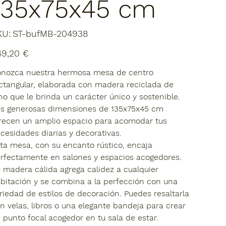
135x75x45 cm
SKU
KU:
ST-bufMB-204938
ST-
bufMB-
204938
io
49,20 €
nozca nuestra hermosa mesa de centro
ctangular, elaborada con madera reciclada de
no que le brinda un carácter único y sostenible.
s generosas dimensiones de 135x75x45 cm
recen un amplio espacio para acomodar tus
cesidades diarias y decorativas.
ta mesa, con su encanto rústico, encaja
rfectamente en salones y espacios acogedores.
 madera cálida agrega calidez a cualquier
bitación y se combina a la perfección con una
riedad de estilos de decoración. Puedes resaltarla
n velas, libros o una elegante bandeja para crear
 punto focal acogedor en tu sala de estar.