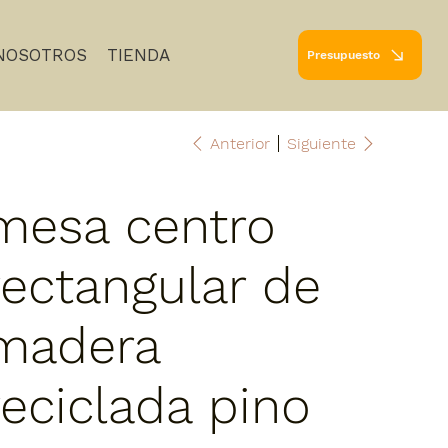
NOSOTROS
TIENDA
Presupuesto
Anterior
Siguiente
mesa centro
rectangular de
madera
reciclada pino