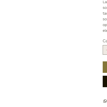
La
so
ta
so
op
el
C