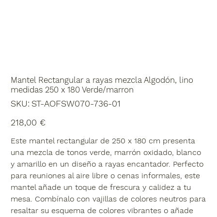
Mantel Rectangular a rayas mezcla Algodón, lino
medidas 250 x 180 Verde/marron
SKU
SKU:
ST-AOFSW070-736-01
ST-
AOFSW070-
736-
Precio
218,00 €
01
Este mantel rectangular de 250 x 180 cm presenta
una mezcla de tonos verde, marrón oxidado, blanco
y amarillo en un diseño a rayas encantador. Perfecto
para reuniones al aire libre o cenas informales, este
mantel añade un toque de frescura y calidez a tu
mesa. Combínalo con vajillas de colores neutros para
resaltar su esquema de colores vibrantes o añade