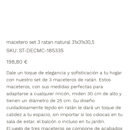
macetero set 3 ratan natural 31x31x30,5
SKU
SKU:
ST-DECMC-185335
ST-
DECMC-
185335
Precio
198,80 €
Dale un toque de elegancia y sofisticación a tu hogar
con nuestro set de 3 maceteros de ratán. Estos
maceteros, con sus medidas perfectas para
adaptarse a cualquier rincón, miden 30 cm de alto y
tienen un diámetro de 25 cm. Su diseño
cuidadosamente tejido en ratán le dará un toque de
calidez a tu espacio, sin importar si los colocas en tu
sala de estar, el balcón o incluso en tu jardín.
El juego de tres maceteros se compone de acabados