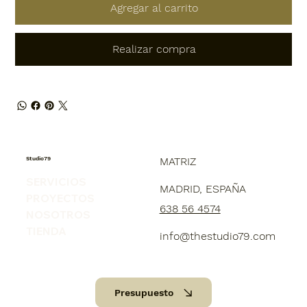
Agregar al carrito
Realizar compra
Studio79
MATRIZ
SERVICIOS
MADRID, ESPAÑA
PROYECTOS
638 56 4574
NOSOTROS
TIENDA
info@thestudio79.com
Presupuesto