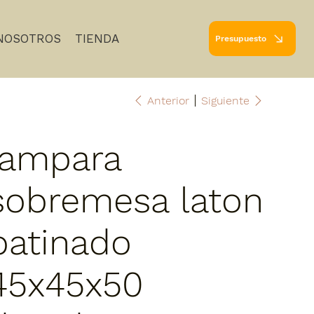
NOSOTROS
TIENDA
Presupuesto
Anterior
Siguiente
lampara
sobremesa laton
patinado
45x45x50