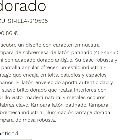
dorado
SKU
KU:
ST-ILLA-219595
ST-
ILLA-
219595
io
00,86 €
scubre un diseño con carácter en nuestra
mpara de sobremesa de latón patinado (45×45×50
) con acabado dorado antiguo. Su base robusta y
 pantalla angular ofrecen un estilo industrial-
ntage que encaja en lofts, estudios y espacios
banos. El latón envejecido aporta autenticidad y
 suave brillo dorado que realza interiores con
drillo visto, madera natural y metales oscuros.
labras clave: lámpara latón patinado, lámpara
bremesa industrial, iluminación vintage dorada,
mpara de mesa robusta.
antidad