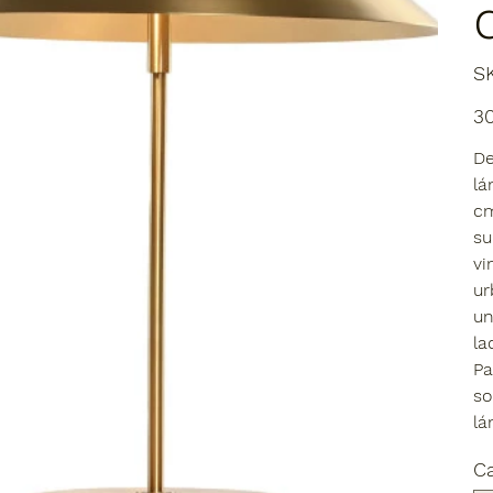
S
Prec
3
De
lá
cm
su
vi
ur
un
la
Pa
so
lá
C