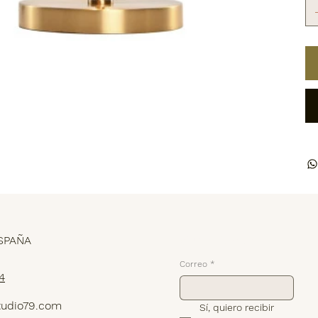
Suscríbete
SPAÑA
Correo
*
4
tudio79.com
Sí, quiero recibir 