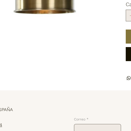
C
Suscríbete
SPAÑA
Correo
*
4