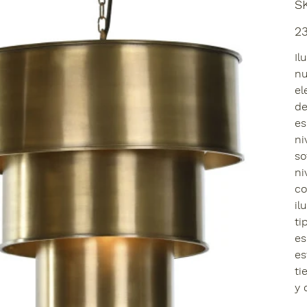
S
Prec
2
Il
nu
el
de
es
ni
so
ni
co
il
ti
es
es
ti
y 