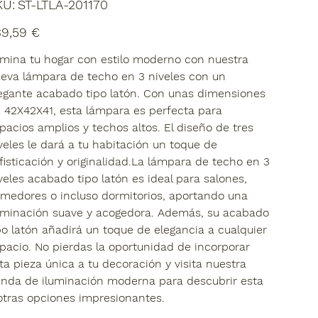
SKU
KU:
ST-LTLA-201170
ST-
LTLA-
201170
io
39,59 €
umina tu hogar con estilo moderno con nuestra
eva lámpara de techo en 3 niveles con un
egante acabado tipo latón. Con unas dimensiones
 42X42X41, esta lámpara es perfecta para
pacios amplios y techos altos. El diseño de tres
veles le dará a tu habitación un toque de
fisticación y originalidad.La lámpara de techo en 3
veles acabado tipo latón es ideal para salones,
medores o incluso dormitorios, aportando una
uminación suave y acogedora. Además, su acabado
po latón añadirá un toque de elegancia a cualquier
pacio. No pierdas la oportunidad de incorporar
ta pieza única a tu decoración y visita nuestra
enda de iluminación moderna para descubrir esta
otras opciones impresionantes.