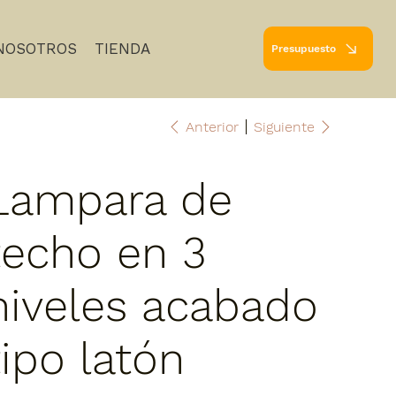
NOSOTROS
TIENDA
Presupuesto
Anterior
Siguiente
Lampara de
techo en 3
niveles acabado
tipo latón