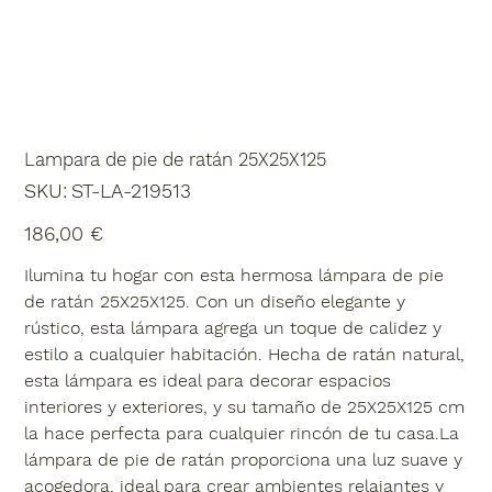
Lampara de pie de ratán 25X25X125
SKU
SKU:
ST-LA-219513
ST-
LA-
219513
Precio
186,00 €
Ilumina tu hogar con esta hermosa lámpara de pie
de ratán 25X25X125. Con un diseño elegante y
rústico, esta lámpara agrega un toque de calidez y
estilo a cualquier habitación. Hecha de ratán natural,
esta lámpara es ideal para decorar espacios
interiores y exteriores, y su tamaño de 25X25X125 cm
la hace perfecta para cualquier rincón de tu casa.La
lámpara de pie de ratán proporciona una luz suave y
acogedora, ideal para crear ambientes relajantes y