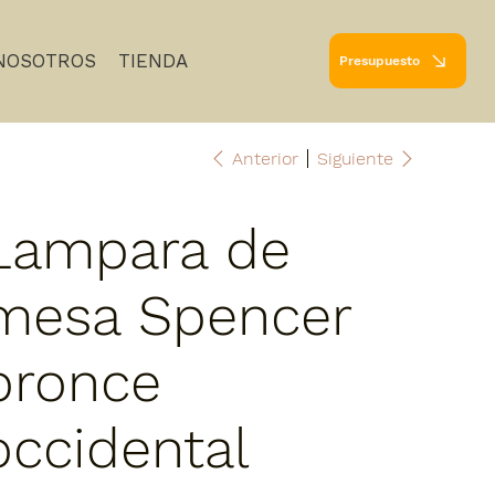
NOSOTROS
TIENDA
Presupuesto
Anterior
Siguiente
Lampara de
mesa Spencer
bronce
occidental