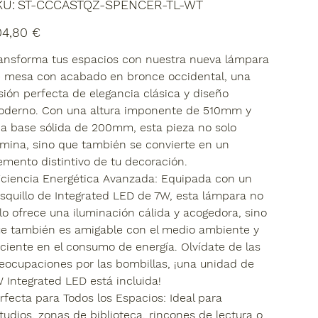
SKU
KU:
ST-CCCASTQZ-SPENCER-TL-WT
ST-
CCCASTQZ-
SPENCER-
io
04,80 €
TL-
WT
ansforma tus espacios con nuestra nueva lámpara
 mesa con acabado en bronce occidental, una
sión perfecta de elegancia clásica y diseño
derno. Con una altura imponente de 510mm y
a base sólida de 200mm, esta pieza no solo
umina, sino que también se convierte en un
emento distintivo de tu decoración.
iciencia Energética Avanzada:
Equipada con un
squillo de Integrated LED de 7W, esta lámpara no
lo ofrece una iluminación cálida y acogedora, sino
e también es amigable con el medio ambiente y
iciente en el consumo de energía. Olvídate de las
eocupaciones por las bombillas, ¡una unidad de
 Integrated LED está incluida!
rfecta para Todos los Espacios:
Ideal para
tudios, zonas de biblioteca, rincones de lectura o