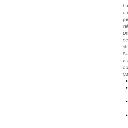
ha
un
pe
re
Di
oc
si
Su
es
co
Ca