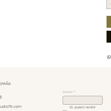
Suscríbete
SPAÑA
Correo
*
4
tudio79.com
Sí, quiero recibir 