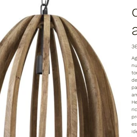
Prec
3
Ag
nu
to
de
pa
am
He
ri
pr
es
id