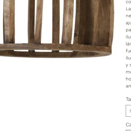
co
La
ne
aj
pa
il
lá
fu
Il
y 
ma
ho
am
T
C