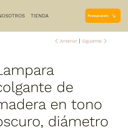
NOSOTROS
TIENDA
Presupuesto
Anterior
Siguiente
Lampara
colgante de
madera en tono
oscuro, diámetro