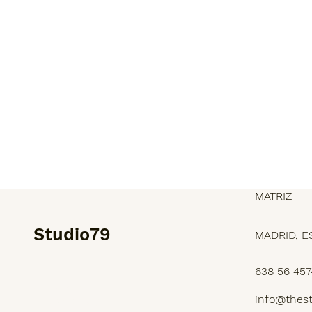
MATRIZ
Studio79
MADRID, E
638 56 457
SERVICIOS
info@thes
PROYECTOS