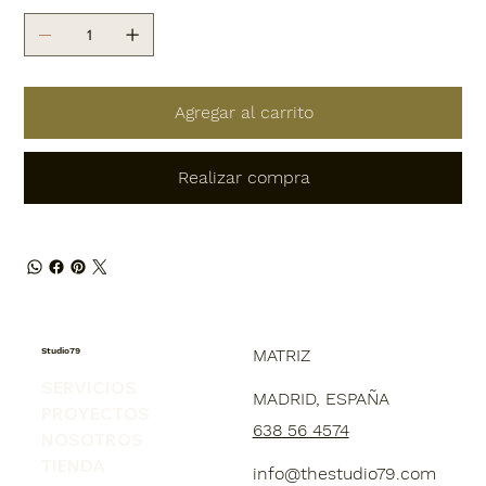
Agregar al carrito
Realizar compra
Studio79
MATRIZ
SERVICIOS
MADRID, ESPAÑA
PROYECTOS
638 56 4574
NOSOTROS
TIENDA
info@thestudio79.com