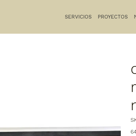
SERVICIOS
PROYECTOS
S
Prec
6