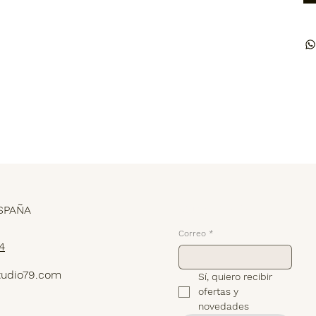
Suscríbete
SPAÑA
Correo
*
4
tudio79.com
Sí, quiero recibir 
ofertas y 
novedades