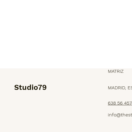
MATRIZ
Studio79
MADRID, E
638 56 457
SERVICIOS
info@thes
PROYECTOS
NOSOTROS
TIENDA