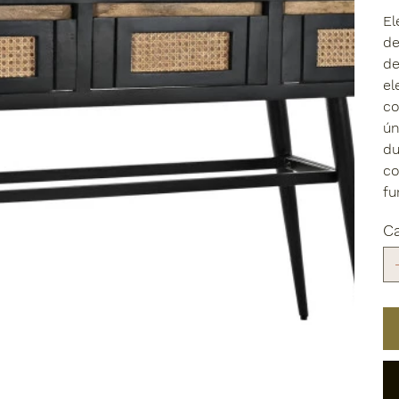
El
de
de
el
co
ún
du
co
fu
C