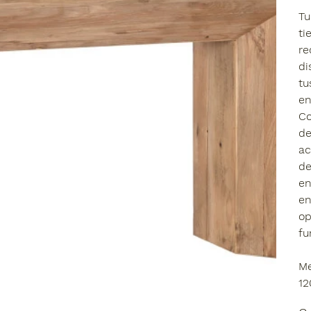
Tu
ti
re
di
tu
en
Co
de
ac
de
en
en
op
fu
Me
12