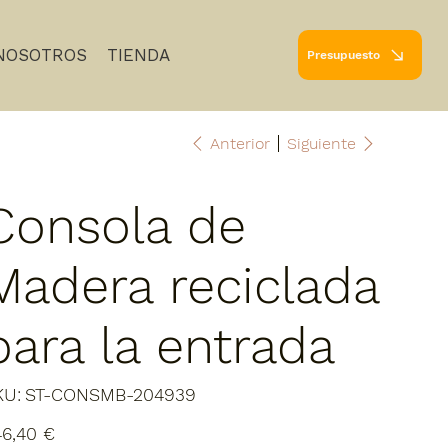
NOSOTROS
TIENDA
Presupuesto
Anterior
Siguiente
Consola de
Madera reciclada
para la entrada
SKU
KU:
ST-CONSMB-204939
ST-
CONSMB-
204939
io
6,40 €