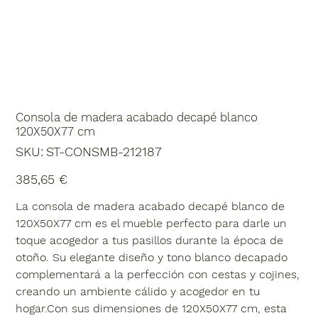
Consola de madera acabado decapé blanco
120X50X77 cm
SKU
SKU:
ST-CONSMB-212187
ST-
CONSMB-
212187
Precio
385,65 €
La consola de madera acabado decapé blanco de
120X50X77 cm es el mueble perfecto para darle un
toque acogedor a tus pasillos durante la época de
otoño. Su elegante diseño y tono blanco decapado
complementará a la perfección con cestas y cojines,
creando un ambiente cálido y acogedor en tu
hogar.Con sus dimensiones de 120X50X77 cm, esta