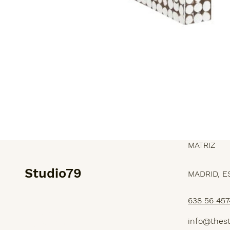
MATRIZ
Studio79
MADRID, E
638 56 457
SERVICIOS
info@thes
PROYECTOS