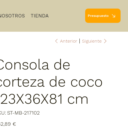
NOSOTROS
TIENDA
Presupuesto
Anterior
Siguiente
Consola de
corteza de coco
123X36X81 cm
SKU
KU:
ST-MB-217102
ST-
MB-
217102
io
52,89 €