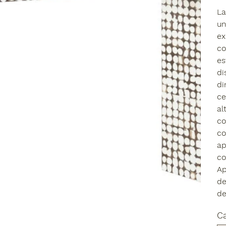
La
un
ex
co
es
di
di
ce
al
co
co
ap
co
Ap
de
de
C