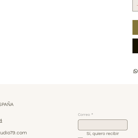
Suscríbete
SPAÑA
Correo
*
4
tudio79.com
Sí, quiero recibir 