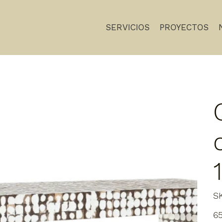
SERVICIOS
PROYECTOS
S
Prec
6