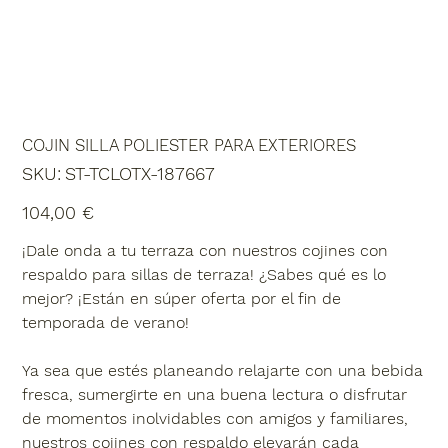
COJIN SILLA POLIESTER PARA EXTERIORES
SKU
SKU:
ST-TCLOTX-187667
ST-
TCLOTX-
187667
Precio
104,00 €
¡Dale onda a tu terraza con nuestros cojines con
respaldo para sillas de terraza! ¿Sabes qué es lo
mejor? ¡Están en súper oferta por el fin de
temporada de verano!
Ya sea que estés planeando relajarte con una bebida
fresca, sumergirte en una buena lectura o disfrutar
de momentos inolvidables con amigos y familiares,
nuestros cojines con respaldo elevarán cada