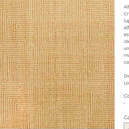
Al
Cr
lu
al
es
id
un
ma
co
Di
Lo
C
C