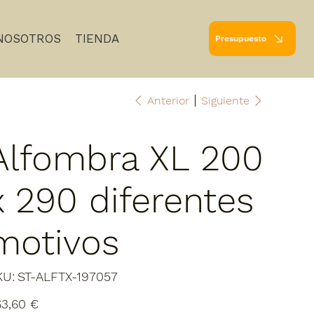
NOSOTROS
TIENDA
Presupuesto
Anterior
Siguiente
Alfombra XL 200
x 290 diferentes
motivos
SKU
KU:
ST-ALFTX-197057
ST-
ALFTX-
197057
io
3,60 €