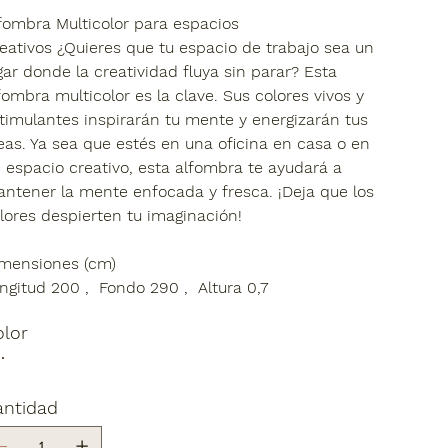
fombra Multicolor para espacios
eativos
¿Quieres que tu espacio de trabajo sea un
gar donde la creatividad fluya sin parar? Esta
fombra multicolor es la clave. Sus colores vivos y
timulantes inspirarán tu mente y energizarán tus
eas. Ya sea que estés en una oficina en casa o en
 espacio creativo, esta alfombra te ayudará a
ntener la mente enfocada y fresca. ¡Deja que los
lores despierten tu imaginación!
mensiones (cm)
ngitud
200 ,
Fondo
290 ,
Altura
0,7
olor
antidad