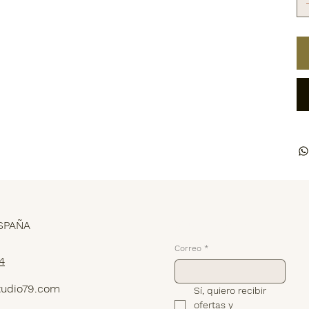
Suscríbete
SPAÑA
Correo
*
4
tudio79.com
Sí, quiero recibir 
ofertas y 