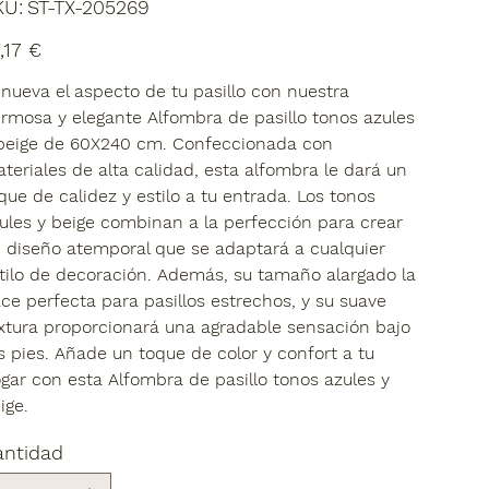
SKU
KU:
ST-TX-205269
ST-
TX-
205269
io
,17 €
nueva el aspecto de tu pasillo con nuestra
rmosa y elegante Alfombra de pasillo tonos azules
beige de 60X240 cm. Confeccionada con
teriales de alta calidad, esta alfombra le dará un
que de calidez y estilo a tu entrada. Los tonos
ules y beige combinan a la perfección para crear
 diseño atemporal que se adaptará a cualquier
tilo de decoración. Además, su tamaño alargado la
ce perfecta para pasillos estrechos, y su suave
xtura proporcionará una agradable sensación bajo
s pies. Añade un toque de color y confort a tu
gar con esta Alfombra de pasillo tonos azules y
ige.
antidad