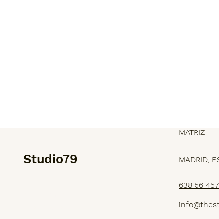
MATRIZ
Studio79
MADRID, E
638 56 457
SERVICIOS
info@thes
PROYECTOS