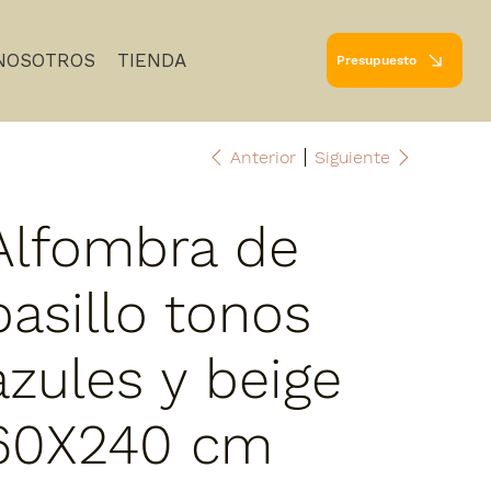
NOSOTROS
TIENDA
Presupuesto
Anterior
Siguiente
Alfombra de
pasillo tonos
azules y beige
60X240 cm