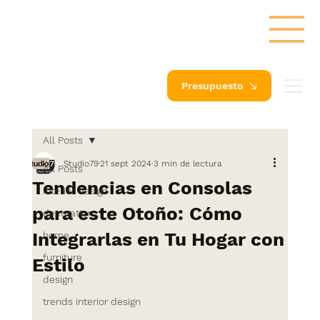
Presupuesto
All Posts
Studio79
21 sept 2024
3 min de lectura
All Posts
Tendencias en Consolas
interior design
para este Otoño: Cómo
decoration
Integrarlas en Tu Hogar con
home
furniture
Estilo
design
trends interior design