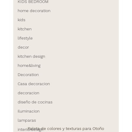
KIDS BEDROOM
home decoration
kids
kitchen
lifestyle
decor
kitchen design
home&living
Decoration
Casa decoracion
decoracion
diseño de cocinas
iluminacion
lamparas
Paleta de colores y texturas para Otoño
interiordesign