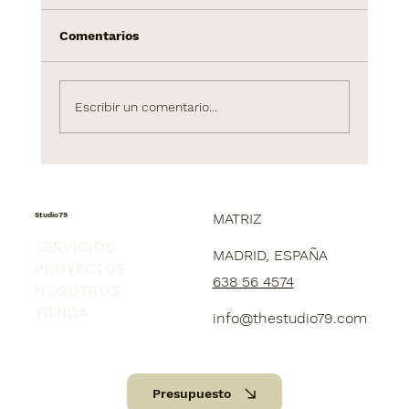
Comentarios
Escribir un comentario...
Cómo un Piso de 45 m² en Madrid
Puede Inspirar tu Hogar
Studio79
MATRIZ
SERVICIOS
MADRID, ESPAÑA
PROYECTOS
638 56 4574
NOSOTROS
TIENDA
info@thestudio79.com
Presupuesto