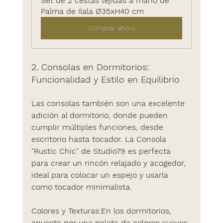
Set de 2 cestas tejidas a mano de 
Palma de Ilala Ø35xH40 cm
Comprar ahora
2. Consolas en Dormitorios: 
Funcionalidad y Estilo en Equilibrio
Las consolas también son una excelente 
adición al dormitorio, donde pueden 
cumplir múltiples funciones, desde 
escritorio hasta tocador. La 
Consola 
"Rustic Chic" de Studio79
 es perfecta 
para crear un rincón relajado y acogedor, 
ideal para colocar un espejo y usarla 
como tocador minimalista.
Colores y Texturas
:En los dormitorios, 
apuesta por una paleta de colores suaves 